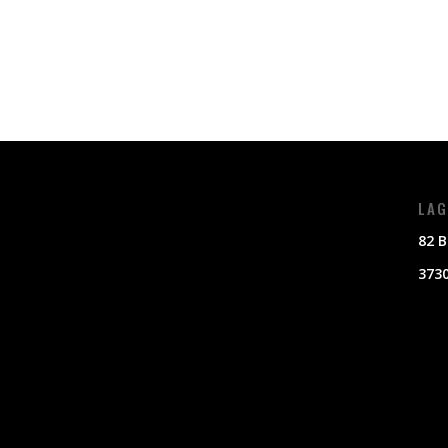
LAG
82 B
3730