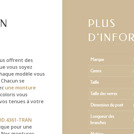
EN
PLUS
D’INFO
us offrent des
Marque
ue vous soyez
Genre
 chaque modèle vous
. Chacun se
Taille
vec
une monture
 coloris vous
Taille des verres
 vos tenues à votre
Dimension du pont
Longueur des
OD.4361-TRAN
branches
ique pour une
s. Nos montures