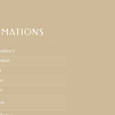
RMATIONS
VERSACE
MIXTE
S
53
18
140