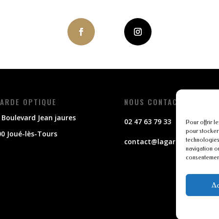
ARDE OPTIQUE
NOUS CONTACTER
 Boulevard Jean jaures
02 47 63 79 33
Pour offrir l
pour stocker
0 Joué-lès-Tours
technologies
contact@lagarde-optique.f
navigation ou
consentement 
Ac