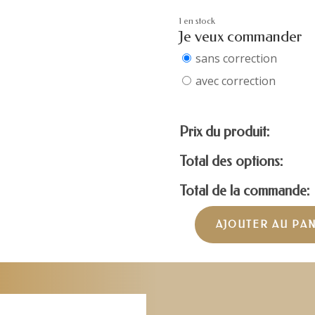
1 en stock
Je veux commander
sans correction
avec correction
Prix du produit:
Total des options:
Total de la commande:
AJOUTER AU PA
quantité
de
VERSACE
MOD.4361-
TRAN