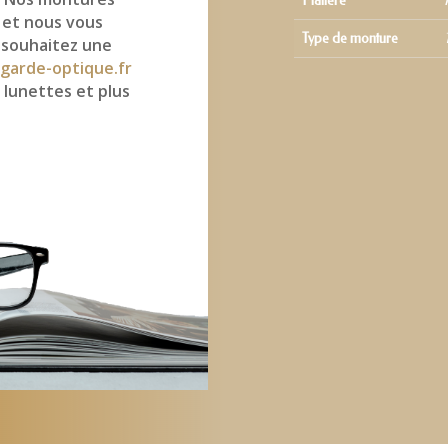
Matière
 et nous vous
Type de monture
 souhaitez une
garde-optique.fr
 lunettes et plus