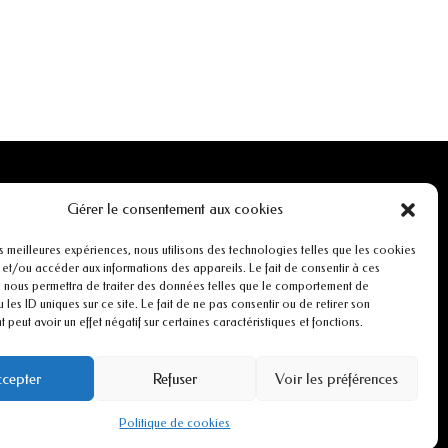
INFORMATIONS
Gérer le consentement aux cookies
Mentions légales
es meilleures expériences, nous utilisons des technologies telles que les cookies
 et/ou accéder aux informations des appareils. Le fait de consentir à ces
 nous permettra de traiter des données telles que le comportement de
r
Conditions générales de ventes
 les ID uniques sur ce site. Le fait de ne pas consentir ou de retirer son
peut avoir un effet négatif sur certaines caractéristiques et fonctions.
CGU
cepter
Refuser
Voir les préférences
Politiques de cookies
Politique de cookies