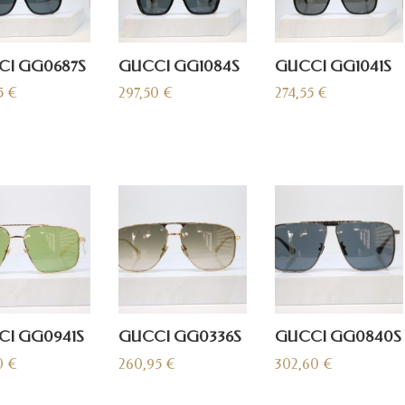
CI GG0687S
GUCCI GG1084S
GUCCI GG1041S
5
€
297,50
€
274,55
€
I GG0941S
GUCCI GG0336S
GUCCI GG0840S
0
€
260,95
€
302,60
€