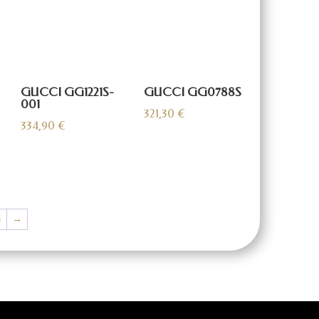
GUCCI GG1221S-
GUCCI GG0788S
001
321,30
€
334,90
€
4
→