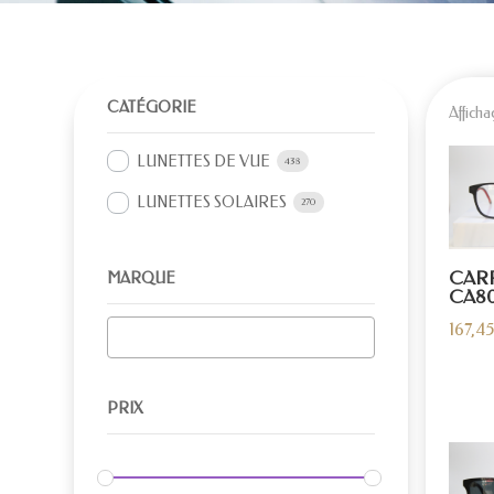
CATÉGORIE
Afficha
LUNETTES DE VUE
438
LUNETTES SOLAIRES
270
CAR
MARQUE
CA80
167,4
PRIX