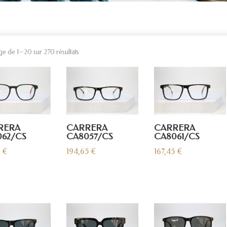
ge de 1–20 sur 270 résultats
RERA
CARRERA
CARRERA
62/CS
CA8057/CS
CA8061/CS
5
€
194,65
€
167,45
€