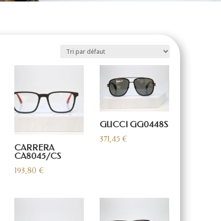
GUCCI GG0448S
371,45
€
CARRERA
CA8045/CS
193,80
€