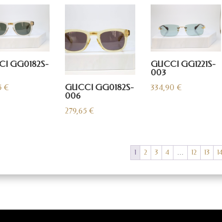
I GG0182S-
GUCCI GG1221S-
003
GUCCI GG0182S-
5
€
334,90
€
006
279,65
€
1
2
3
4
…
12
13
1