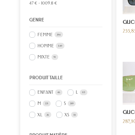
47
€
-
1009.8
€
GENRE
GUC
255,8
FEMME
294
HOMME
349
MIXTE
91
PRODUIT TAILLE
ENFANT
L
46
113
M
S
221
269
GUCC
XL
XS
26
58
287,3