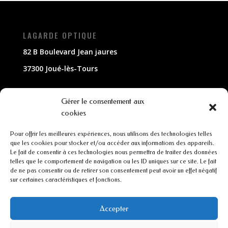
LAGARDE OPTIQUE
82 B Boulevard Jean jaures
37300 Joué-lès-Tours
NOUS CONTACTER
Gérer le consentement aux
cookies
02 47 63 79 33
Pour offrir les meilleures expériences, nous utilisons des technologies telles
contact@lagarde-optique.fr
que les cookies pour stocker et/ou accéder aux informations des appareils.
Le fait de consentir à ces technologies nous permettra de traiter des données
INFORMATIONS
telles que le comportement de navigation ou les ID uniques sur ce site. Le fait
de ne pas consentir ou de retirer son consentement peut avoir un effet négatif
sur certaines caractéristiques et fonctions.
Mentions légales
Conditions générales de ventes
Accepter