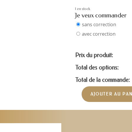
1 en stock
Je veux commander
sans correction
avec correction
Prix du produit:
Total des options:
Total de la commande:
AJOUTER AU PA
quantité
de
VERSACE
MOD.2248