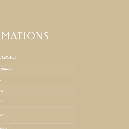
RMATIONS
VERSACE
Femme
L
58
19
145