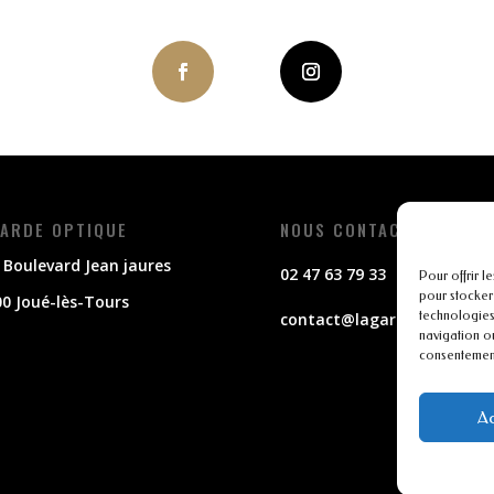
ARDE OPTIQUE
NOUS CONTACTER
 Boulevard Jean jaures
02 47 63 79 33
Pour offrir l
pour stocker
0 Joué-lès-Tours
technologies
contact@lagarde-optique.f
navigation ou
consentement 
Ac