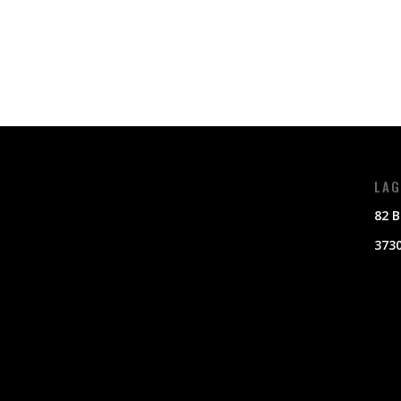
LAG
82 B
3730