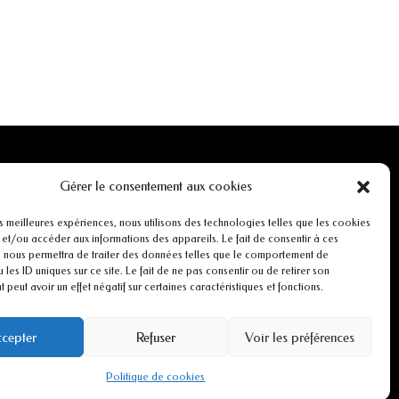
INFORMATIONS
Gérer le consentement aux cookies
Mentions légales
es meilleures expériences, nous utilisons des technologies telles que les cookies
 et/ou accéder aux informations des appareils. Le fait de consentir à ces
 nous permettra de traiter des données telles que le comportement de
r
Conditions générales de ventes
 les ID uniques sur ce site. Le fait de ne pas consentir ou de retirer son
peut avoir un effet négatif sur certaines caractéristiques et fonctions.
CGU
cepter
Refuser
Voir les préférences
Politiques de cookies
Politique de cookies