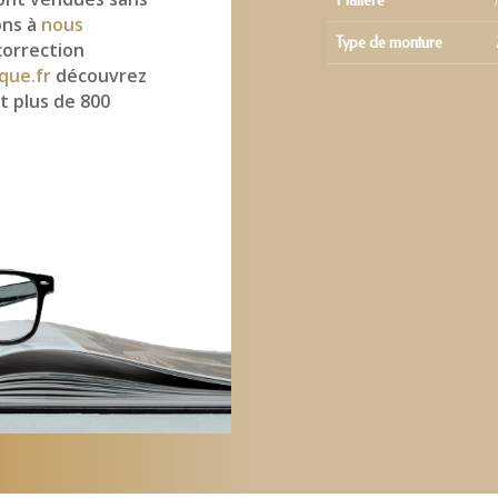
Matière
ons à
nous
Type de monture
correction
que.fr
découvrez
t plus de 800