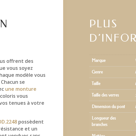
EN
PLUS
D’INFO
us offrent des
Marque
ue vous soyez
Genre
 chaque modèle vous
. Chacun se
Taille
vec
une monture
 coloris vous
Taille des verres
 vos tenues à votre
Dimension du pont
Longueur des
OD.2248
possèdent
branches
ésistance et un
ont vendues sans