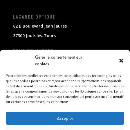
LAGARDE OPTIQUE
82 B Boulevard Jean jaures
37300 Joué-lès-Tours
NOUS CONTACTER
Gérer le consentement aux
02 47 63 79 33
cookies
contact@lagarde-optique.fr
Pour offrir les meilleures expériences, nous utilisons des technologies telles
que les cookies pour stocker et/ou accéder aux informations des appareils.
Le fait de consentir à ces technologies nous permettra de traiter des données
INFORMATIONS
telles que le comportement de navigation ou les ID uniques sur ce site. Le fait
de ne pas consentir ou de retirer son consentement peut avoir un effet négatif
Mentions légales
sur certaines caractéristiques et fonctions.
Conditions générales de ventes
Accepter
CGU