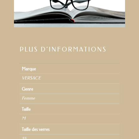
PLUS D’INFORMATIONS
Marque
VERSACE
Genre
Femme
Taille
M
Taille des verres
55