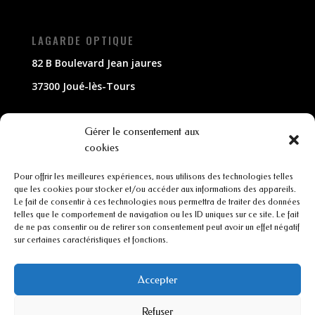
LAGARDE OPTIQUE
82 B Boulevard Jean jaures
37300 Joué-lès-Tours
NOUS CONTACTER
Gérer le consentement aux
cookies
02 47 63 79 33
Pour offrir les meilleures expériences, nous utilisons des technologies telles
contact@lagarde-optique.fr
que les cookies pour stocker et/ou accéder aux informations des appareils.
Le fait de consentir à ces technologies nous permettra de traiter des données
INFORMATIONS
telles que le comportement de navigation ou les ID uniques sur ce site. Le fait
de ne pas consentir ou de retirer son consentement peut avoir un effet négatif
sur certaines caractéristiques et fonctions.
Mentions légales
Conditions générales de ventes
Accepter
Refuser
CGU