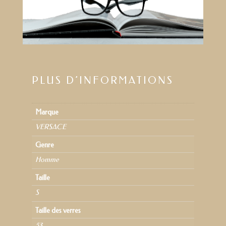
PLUS D’INFORMATIONS
Marque
VERSACE
Genre
Homme
Taille
S
Taille des verres
53