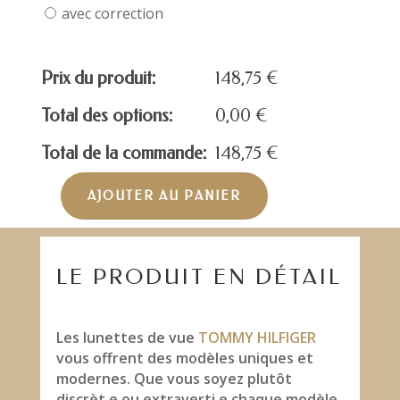
avec correction
Prix du produit:
148,75
€
Total des options:
0,00
€
Total de la commande:
148,75
€
AJOUTER AU PANIER
quantité
de
TOMMY
HILFIGER
LE PRODUIT EN DÉTAIL
TH1862/S-
086GB
Les lunettes de vue
TOMMY HILFIGER
vous offrent des modèles uniques et
modernes. Que vous soyez plutôt
discrèt.e ou extraverti.e chaque modèle