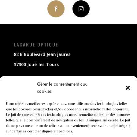
LAGARDE OPTIQUE
82 B Boulevard Jean jaures
37300 Joué-lès-Tours
NOUS CONTACTER
Gérer le consentement aux
cookies
02 47 63 79 33
Pour offrir les meilleures expériences, nous utilisons des technologies telles
contact@lagarde-optique.fr
que les cookies pour stocker et/ou accéder aux informations des appareils.
Le fait de consentir à ces technologies nous permettra de traiter des données
INFORMATIONS
telles que le comportement de navigation ou les ID uniques sur ce site. Le fait
de ne pas consentir ou de retirer son consentement peut avoir un effet négatif
sur certaines caractéristiques et fonctions.
Mentions légales