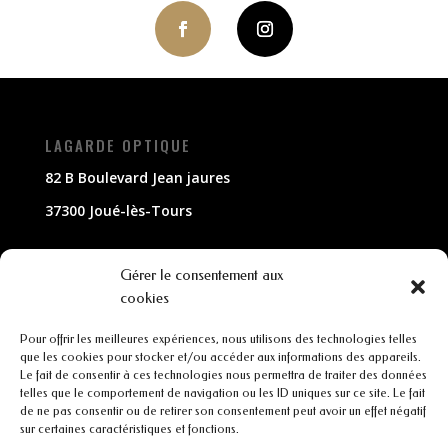
LAGARDE OPTIQUE
82 B Boulevard Jean jaures
37300 Joué-lès-Tours
NOUS CONTACTER
Gérer le consentement aux
cookies
02 47 63 79 33
Pour offrir les meilleures expériences, nous utilisons des technologies telles
contact@lagarde-optique.fr
que les cookies pour stocker et/ou accéder aux informations des appareils.
Le fait de consentir à ces technologies nous permettra de traiter des données
INFORMATIONS
telles que le comportement de navigation ou les ID uniques sur ce site. Le fait
de ne pas consentir ou de retirer son consentement peut avoir un effet négatif
sur certaines caractéristiques et fonctions.
Mentions légales