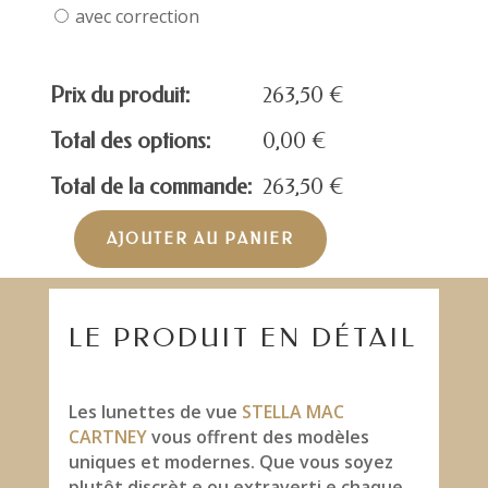
avec correction
Prix du produit:
263,50
€
Total des options:
0,00
€
Total de la commande:
263,50
€
AJOUTER AU PANIER
quantité
de
STELLA
MAC
LE PRODUIT EN DÉTAIL
CARTNEY
SC0093S
Les lunettes de vue
STELLA MAC
CARTNEY
vous offrent des modèles
uniques et modernes. Que vous soyez
plutôt discrèt.e ou extraverti.e chaque