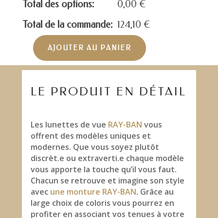
Total des options:
0,00
€
Total de la commande:
124,10
€
AJOUTER AU PANIER
quantité
de
RAY-
BAN
LE PRODUIT EN DÉTAIL
RB7118
Les lunettes de vue
RAY-BAN
vous
offrent des modèles uniques et
modernes. Que vous soyez plutôt
discrèt.e ou extraverti.e chaque modèle
vous apporte la touche qu’il vous faut.
Chacun se retrouve et imagine son style
avec
une monture RAY-BAN
. Grâce au
large choix de coloris vous pourrez en
profiter en associant vos tenues à votre