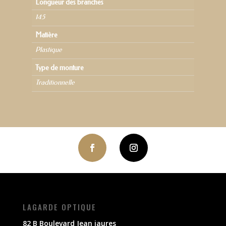
Longueur des branches
145
Matière
Plastique
Type de monture
Traditionnelle
LAGARDE OPTIQUE
82 B Boulevard Jean jaures