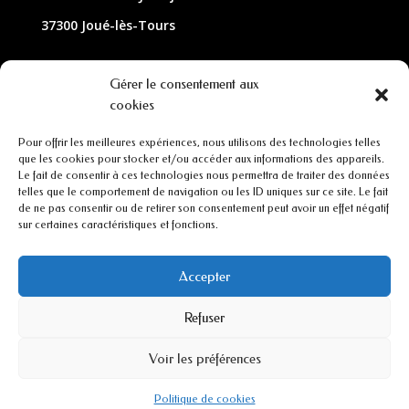
37300 Joué-lès-Tours
NOUS CONTACTER
Gérer le consentement aux
cookies
02 47 63 79 33
Pour offrir les meilleures expériences, nous utilisons des technologies telles
contact@lagarde-optique.fr
que les cookies pour stocker et/ou accéder aux informations des appareils.
Le fait de consentir à ces technologies nous permettra de traiter des données
INFORMATIONS
telles que le comportement de navigation ou les ID uniques sur ce site. Le fait
de ne pas consentir ou de retirer son consentement peut avoir un effet négatif
sur certaines caractéristiques et fonctions.
Mentions légales
Conditions générales de ventes
Accepter
Refuser
CGU
Voir les préférences
Politiques de cookies
Politique de cookies