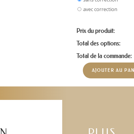
avec correction
Prix du produit:
Total des options:
Total de la commande:
AJOUTER AU PA
quantité
de
RAY-
BAN
RB5472
EN
PLUS