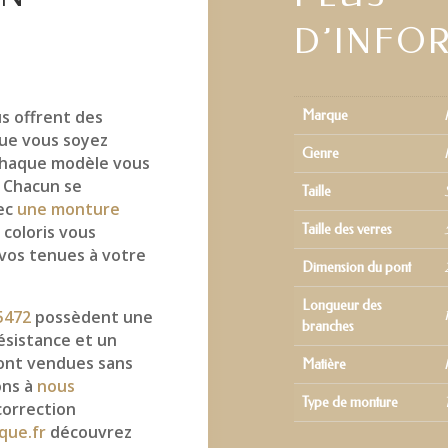
D’INFO
s offrent des
Marque
ue vous soyez
Genre
 chaque modèle vous
. Chacun se
Taille
vec
une monture
 coloris vous
Taille des verres
 vos tenues à votre
Dimension du pont
Longueur des
5472
possèdent une
branches
ésistance et un
ont vendues sans
Matière
ons à
nous
Type de monture
correction
que.fr
découvrez