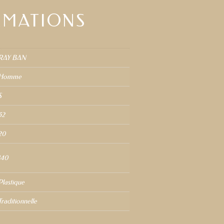
RMATIONS
RAY BAN
Homme
S
52
20
140
Plastique
Traditionnelle