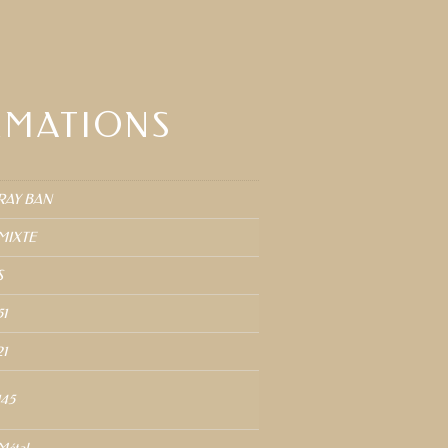
RMATIONS
RAY BAN
MIXTE
S
51
21
145