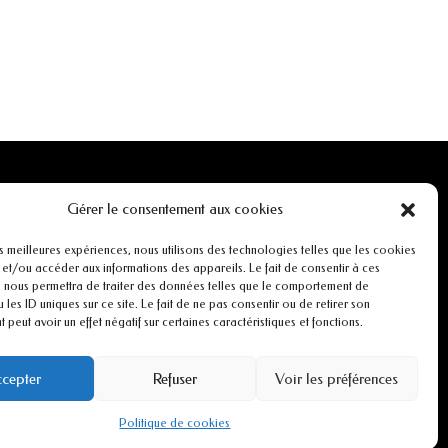
INFORMATIONS
Gérer le consentement aux cookies
Mentions légales
es meilleures expériences, nous utilisons des technologies telles que les cookies
 et/ou accéder aux informations des appareils. Le fait de consentir à ces
 nous permettra de traiter des données telles que le comportement de
r
Conditions générales de ventes
 les ID uniques sur ce site. Le fait de ne pas consentir ou de retirer son
peut avoir un effet négatif sur certaines caractéristiques et fonctions.
CGU
cepter
Refuser
Voir les préférences
Politiques de cookies
Politique de cookies