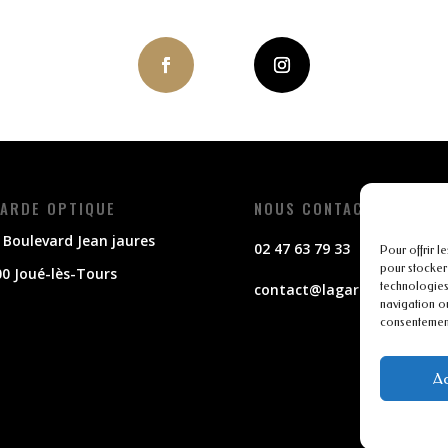
ARDE OPTIQUE
NOUS CONTACTER
 Boulevard Jean jaures
02 47 63 79 33
Pour offrir l
pour stocker
0 Joué-lès-Tours
technologies
contact@lagarde-optique.f
navigation ou
consentement 
Ac