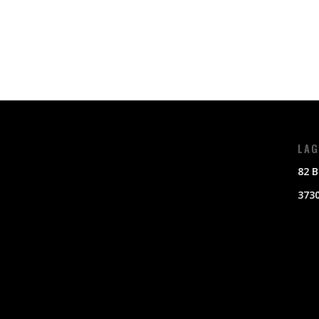
LAG
82 B
3730