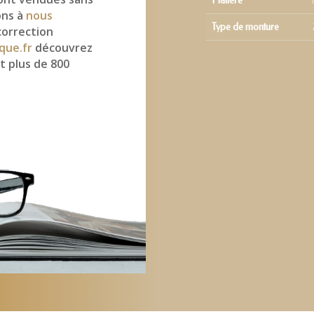
Matière
ons à
nous
Type de monture
correction
que.fr
découvrez
t plus de 800