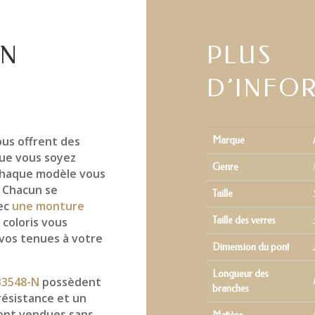
EN
PLUS
D’INFO
ous offrent des
Marque
ue vous soyez
Genre
 chaque modèle vous
. Chacun se
Taille
vec
une monture
 coloris vous
Taille des verres
 vos tenues à votre
Dimension du pont
Longueur des
B3548-N
possèdent
branches
ésistance et un
ont vendues sans