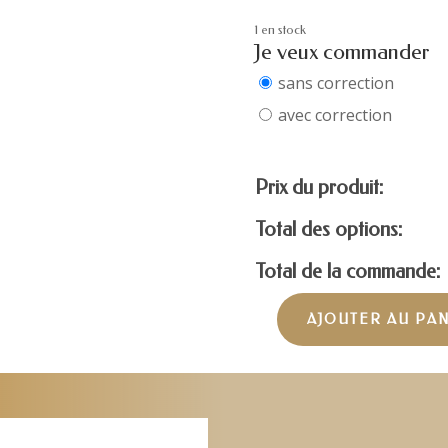
1 en stock
Je veux commander
sans correction
avec correction
Prix du produit:
Total des options:
Total de la commande:
AJOUTER AU PA
quantité
de
RAY-
BAN
RB3548-
N