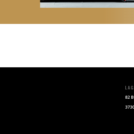
LAG
82 B
3730