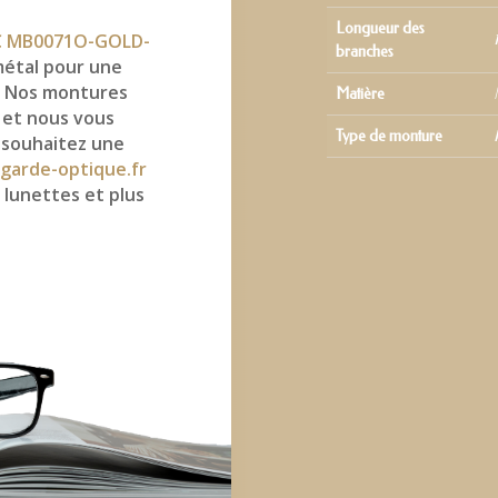
Longueur des
 MB0071O-GOLD-
branches
étal pour une
s. Nos montures
Matière
 et nous vous
Type de monture
 souhaitez une
garde-optique.fr
 lunettes et plus