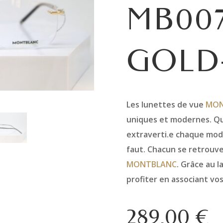
MB007
GOLD
Les lunettes de vue
MON
uniques et modernes. Qu
extraverti.e chaque modè
faut. Chacun se retrouve
MONTBLANC
. Grâce au l
profiter en associant vo
289,00
€