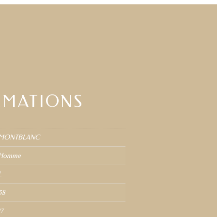
RMATIONS
MONTBLANC
Homme
L
58
17