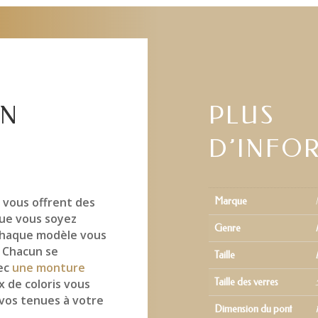
MONTBLANC
MB0071O-
GOLD-
003
EN
PLUS
D’INFO
C
vous offrent des
Marque
ue vous soyez
Genre
 chaque modèle vous
. Chacun se
Taille
vec
une monture
x de coloris vous
Taille des verres
 vos tenues à votre
Dimension du pont