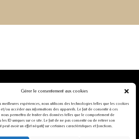
INFORMATIONS
Gérer le consentement aux cookies
Mentions légales
es meilleures expériences, nous utilisons des technologies telles que les cookies
 et/ou accéder aux informations des appareils. Le fait de consentir à ces
 nous permettra de traiter des données telles que le comportement de
r
Conditions générales de ventes
 les ID uniques sur ce site. Le fait de ne pas consentir ou de retirer son
peut avoir un effet négatif sur certaines caractéristiques et fonctions.
CGU