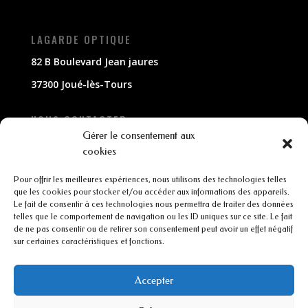
LAGARDE OPTIQUE
82 B Boulevard Jean jaures
37300 Joué-lès-Tours
NOUS CONTACTER
Gérer le consentement aux
02 47 63 79 33
cookies
contact@lagarde-optique.fr
Pour offrir les meilleures expériences, nous utilisons des technologies telles
que les cookies pour stocker et/ou accéder aux informations des appareils.
Le fait de consentir à ces technologies nous permettra de traiter des données
INFORMATIONS
telles que le comportement de navigation ou les ID uniques sur ce site. Le fait
de ne pas consentir ou de retirer son consentement peut avoir un effet négatif
Mentions légales
sur certaines caractéristiques et fonctions.
Conditions générales de ventes
Accepter
CGU