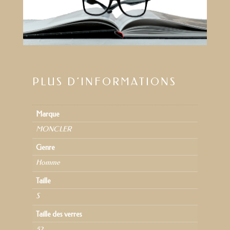
PLUS D’INFORMATIONS
Marque
MONCLER
Genre
Homme
Taille
S
Taille des verres
52