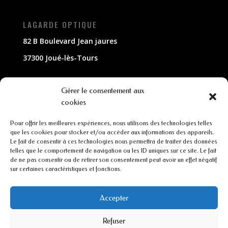
LAGARDE OPTIQUE
82 B Boulevard Jean jaures
37300 Joué-lès-Tours
NOUS CONTACTER
Gérer le consentement aux
cookies
02 47 63 79 33
Pour offrir les meilleures expériences, nous utilisons des technologies telles
contact@lagarde-optique.fr
que les cookies pour stocker et/ou accéder aux informations des appareils.
Le fait de consentir à ces technologies nous permettra de traiter des données
INFORMATIONS
telles que le comportement de navigation ou les ID uniques sur ce site. Le fait
de ne pas consentir ou de retirer son consentement peut avoir un effet négatif
sur certaines caractéristiques et fonctions.
Mentions légales
Conditions générales de ventes
Accepter
Refuser
CGU