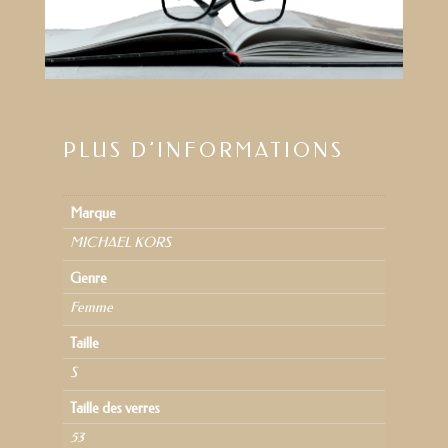
PLUS D’INFORMATIONS
Marque
MICHAEL KORS
Genre
Femme
Taille
S
Taille des verres
53