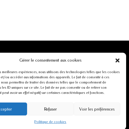
INFORMATIONS
Gérer le consentement aux cookies
Mentions légales
es meilleures expériences, nous utilisons des technologies telles que les cookies
 et/ou accéder aux informations des appareils. Le fait de consentir à ces
 nous permettra de traiter des données telles que le comportement de
r
Conditions générales de ventes
 les ID uniques sur ce site. Le fait de ne pas consentir ou de retirer son
peut avoir un effet négatif sur certaines caractéristiques et fonctions.
CGU
cepter
Refuser
Voir les préférences
Politiques de cookies
Politique de cookies