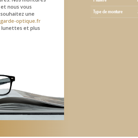
Matière
 et nous vous
Type de monture
 souhaitez une
garde-optique.fr
 lunettes et plus