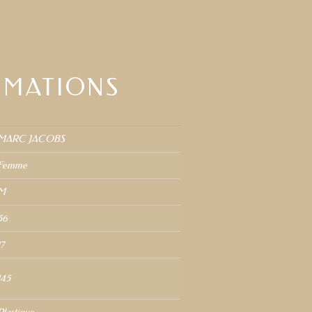
RMATIONS
MARC JACOBS
Femme
M
56
17
145