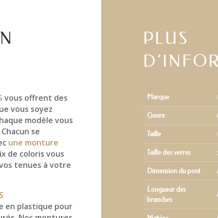
EN
PLUS
D’INFO
S
vous offrent des
Marque
ue vous soyez
Genre
 chaque modèle vous
. Chacun se
Taille
vec
une monture
ix de coloris vous
Taille des verres
 vos tenues à votre
Dimension du pont
Longueur des
S
branches
 en plastique pour
surés. Nos montures