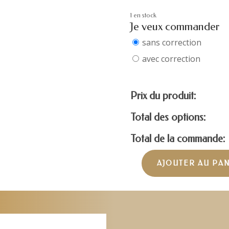
1 en stock
Je veux commander
sans correction
avec correction
Prix du produit:
Total des options:
Total de la commande:
AJOUTER AU PA
quantité
de
MARC
JACOBS
MARC615