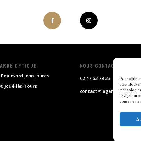
ARDE OPTIQUE
NOUS CONTACTER
 Boulevard Jean jaures
02 47 63 79 33
Pour offrir l
pour stocker
0 Joué-lès-Tours
technologies
contact@lagarde-optique.f
navigation ou
consentement 
Ac