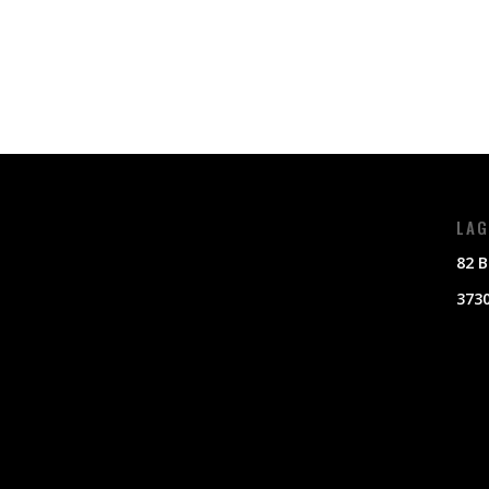
LAG
82 B
3730