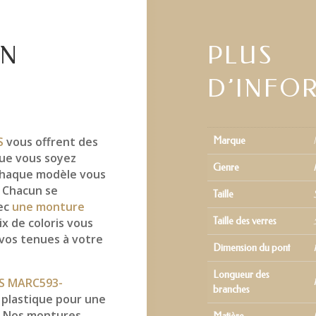
EN
PLUS
D’INFO
S
vous offrent des
Marque
ue vous soyez
Genre
 chaque modèle vous
. Chacun se
Taille
vec
une monture
ix de coloris vous
Taille des verres
 vos tenues à votre
Dimension du pont
Longueur des
S MARC593-
branches
plastique pour une
s. Nos montures