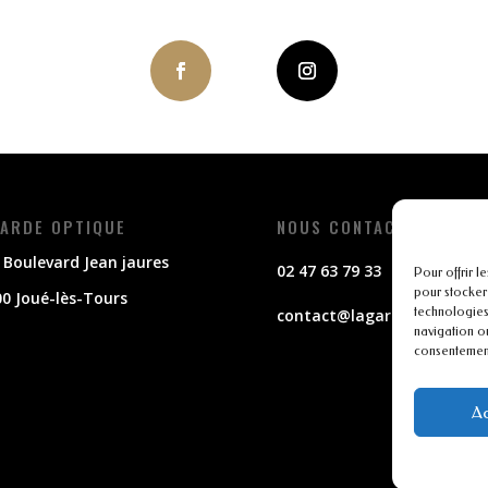
ARDE OPTIQUE
NOUS CONTACTER
 Boulevard Jean jaures
02 47 63 79 33
Pour offrir l
pour stocker
0 Joué-lès-Tours
technologies
contact@lagarde-optique.f
navigation ou
consentement 
Ac