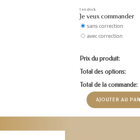
1 en stock
Je veux commander
sans correction
avec correction
Prix du produit:
Total des options:
Total de la commande:
AJOUTER AU PA
quantité
de
MARC
JACOBS
MARC593-
BLAC