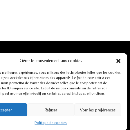
INFORMATIONS
Gérer le consentement aux cookies
Mentions légales
es meilleures expériences, nous utilisons des technologies telles que les cookies
 et/ou accéder aux informations des appareils. Le fait de consentir à ces
 nous permettra de traiter des données telles que le comportement de
r
Conditions générales de ventes
 les ID uniques sur ce site. Le fait de ne pas consentir ou de retirer son
peut avoir un effet négatif sur certaines caractéristiques et fonctions.
CGU
cepter
Refuser
Voir les préférences
Politiques de cookies
Politique de cookies