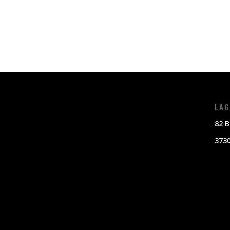
LAG
82 B
3730