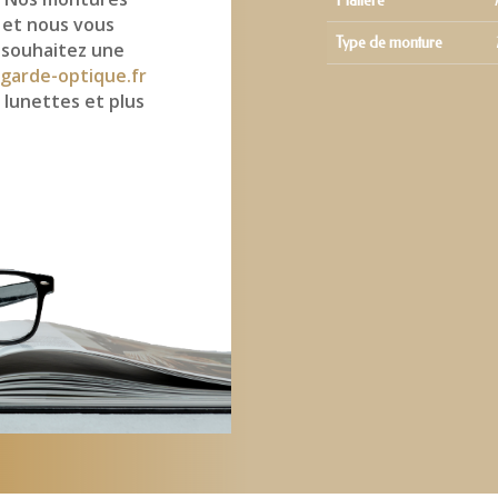
Matière
 et nous vous
Type de monture
 souhaitez une
garde-optique.fr
 lunettes et plus