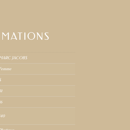
RMATIONS
MARC JACOBS
Femme
S
51
16
140