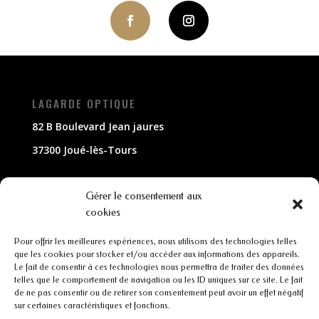
LAGARDE OPTIQUE
82 B Boulevard Jean jaures
37300 Joué-lès-Tours
NOUS CONTACTER
Gérer le consentement aux
cookies
02 47 63 79 33
Pour offrir les meilleures expériences, nous utilisons des technologies telles
contact@lagarde-optique.fr
que les cookies pour stocker et/ou accéder aux informations des appareils.
Le fait de consentir à ces technologies nous permettra de traiter des données
INFORMATIONS
telles que le comportement de navigation ou les ID uniques sur ce site. Le fait
de ne pas consentir ou de retirer son consentement peut avoir un effet négatif
sur certaines caractéristiques et fonctions.
Mentions légales