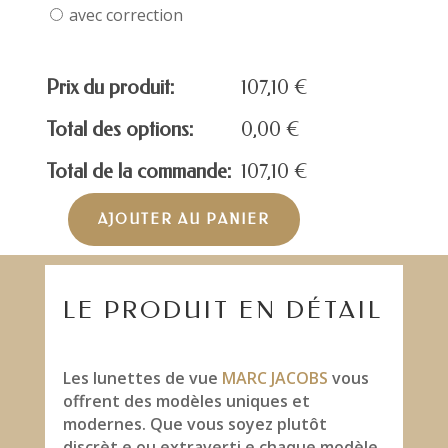
avec correction
Prix du produit:
107,10
€
Total des options:
0,00
€
Total de la commande:
107,10
€
AJOUTER AU PANIER
quantité
de
MARC
JACOBS
LE PRODUIT EN DÉTAIL
MARC295/S-
BLACK
Les lunettes de vue
MARC JACOBS
vous
offrent des modèles uniques et
modernes. Que vous soyez plutôt
discrèt.e ou extraverti.e chaque modèle