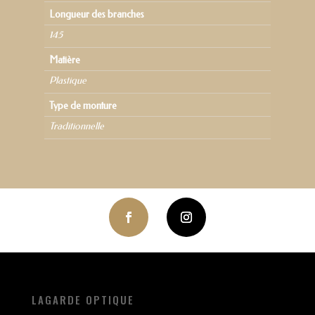
Longueur des branches
145
Matière
Plastique
Type de monture
Traditionnelle
LAGARDE OPTIQUE