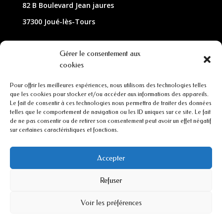
82 B Boulevard Jean jaures
37300 Joué-lès-Tours
NOUS CONTACTER
Gérer le consentement aux
cookies
02 47 63 79 33
Pour offrir les meilleures expériences, nous utilisons des technologies telles
contact@lagarde-optique.fr
que les cookies pour stocker et/ou accéder aux informations des appareils.
Le fait de consentir à ces technologies nous permettra de traiter des données
INFORMATIONS
telles que le comportement de navigation ou les ID uniques sur ce site. Le fait
de ne pas consentir ou de retirer son consentement peut avoir un effet négatif
sur certaines caractéristiques et fonctions.
Mentions légales
Conditions générales de ventes
Accepter
Refuser
CGU
Voir les préférences
Politiques de cookies