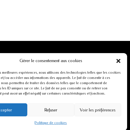
INFORMATIONS
Gérer le consentement aux cookies
Mentions légales
es meilleures expériences, nous utilisons des technologies telles que les cookies
 et/ou accéder aux informations des appareils. Le fait de consentir à ces
 nous permettra de traiter des données telles que le comportement de
r
Conditions générales de ventes
 les ID uniques sur ce site. Le fait de ne pas consentir ou de retirer son
peut avoir un effet négatif sur certaines caractéristiques et fonctions.
CGU
cepter
Refuser
Voir les préférences
Politiques de cookies
Politique de cookies