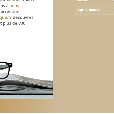
Matière
ons à
nous
Type de monture
correction
que.fr
découvrez
t plus de 800