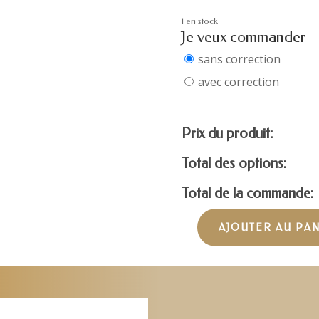
1 en stock
Je veux commander
sans correction
avec correction
Prix du produit:
Total des options:
Total de la commande:
AJOUTER AU PA
quantité
de
GUCCI
GG1003O