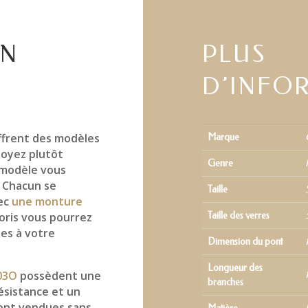
EN
PLUS
D’INFO
ffrent des modèles
Marque
oyez plutôt
Genre
 modèle vous
. Chacun se
Taille
vec
une monture
loris vous pourrez
Taille des verres
ues à votre
Dimension du pont
Longueur des
03O
possèdent une
branches
ésistance et un
ont vendues sans