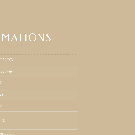
RMATIONS
GUCCI
Femme
S
53
16
140