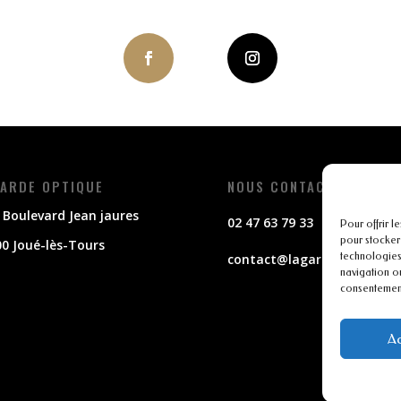
ARDE OPTIQUE
NOUS CONTACTER
 Boulevard Jean jaures
02 47 63 79 33
Pour offrir l
pour stocker
0 Joué-lès-Tours
technologies
contact@lagarde-optique.f
navigation ou
consentement 
Ac