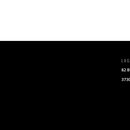
LAG
82 B
3730