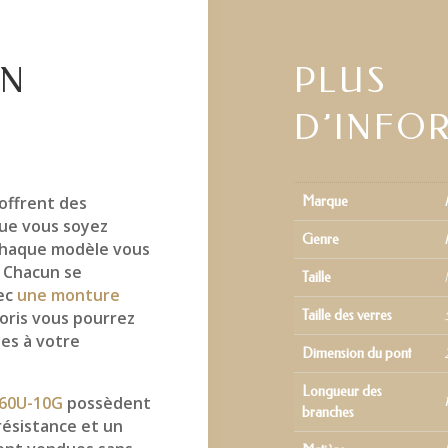
EN
PLUS
D’INFO
offrent des
Marque
ue vous soyez
Genre
 chaque modèle vous
. Chacun se
Taille
vec
une monture
loris vous pourrez
Taille des verres
ues à votre
Dimension du pont
Longueur des
060U-10G
possèdent
branches
ésistance et un