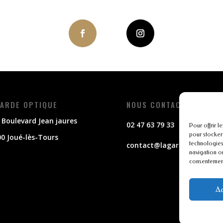
ARDE OPTIQUE
NOUS CONTACTER
 Boulevard Jean jaures
02 47 63 79 33
Pour offrir l
pour stocker
0 Joué-lès-Tours
technologies
contact@lagarde-optique.f
navigation ou
consentement 
Ac