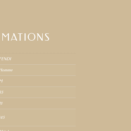
RMATIONS
FENDI
Homme
M
55
21
145