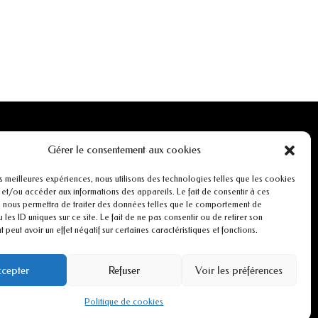
INFORMATIONS
Gérer le consentement aux cookies
Mentions légales
es meilleures expériences, nous utilisons des technologies telles que les cookies
 et/ou accéder aux informations des appareils. Le fait de consentir à ces
 nous permettra de traiter des données telles que le comportement de
r
Conditions générales de ventes
 les ID uniques sur ce site. Le fait de ne pas consentir ou de retirer son
peut avoir un effet négatif sur certaines caractéristiques et fonctions.
CGU
cepter
Refuser
Voir les préférences
Politiques de cookies
Politique de cookies