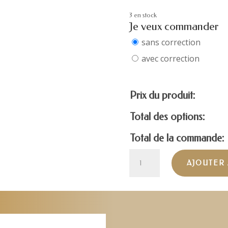
3 en stock
Je veux commander
sans correction
avec correction
Prix du produit:
Total des options:
Total de la commande:
quantité
AJOUTER 
de
FENDI
FE40060U-
10G