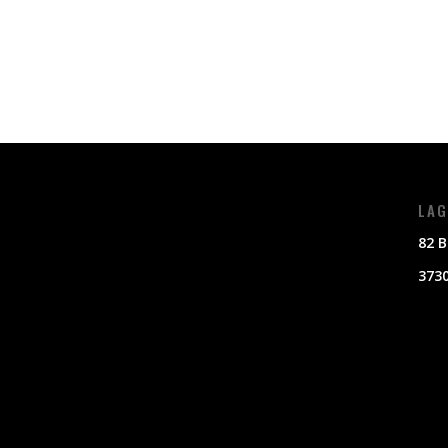
LAG
82 B
3730