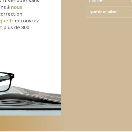
ont vendues sans
Matière
ons à
nous
Type de monture
correction
que.fr
découvrez
t plus de 800