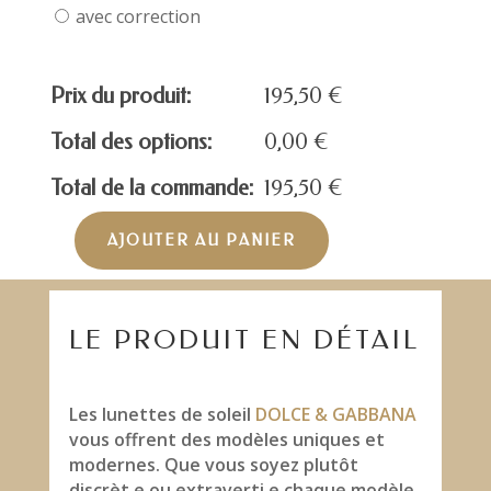
avec correction
Prix du produit:
195,50
€
Total des options:
0,00
€
Total de la commande:
195,50
€
AJOUTER AU PANIER
quantité
de
DOLCE
&
LE PRODUIT EN DÉTAIL
GABBANA
DG4406-
BLACK
Les lunettes de soleil
DOLCE & GABBANA
vous offrent des modèles uniques et
modernes. Que vous soyez plutôt
discrèt.e ou extraverti.e chaque modèle