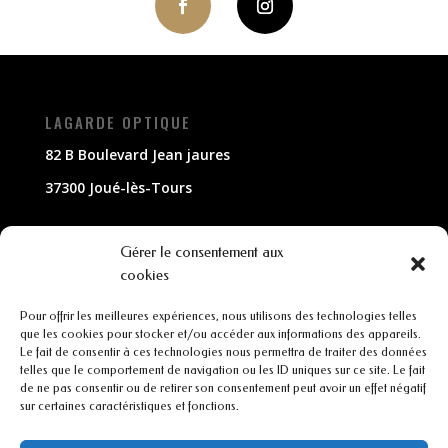
LAGARDE OPTIQUE
82 B Boulevard Jean jaures
37300 Joué-lès-Tours
NOUS CONTACTER
Gérer le consentement aux
cookies
02 47 63 79 33
Pour offrir les meilleures expériences, nous utilisons des technologies telles
contact@lagarde-optique.fr
que les cookies pour stocker et/ou accéder aux informations des appareils.
Le fait de consentir à ces technologies nous permettra de traiter des données
INFORMATIONS
telles que le comportement de navigation ou les ID uniques sur ce site. Le fait
de ne pas consentir ou de retirer son consentement peut avoir un effet négatif
sur certaines caractéristiques et fonctions.
Mentions légales