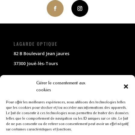
LAGARDE OPTIQUE
82 B Boulevard Jean jaures
37300 Joué-lès-Tours
NOUS CONTACTER
Gérer le consentement aux
cookies
02 47 63 79 33
Pour offrir les meilleures expériences, nous utilisons des technologies telles
contact@lagarde-optique.fr
que les cookies pour stocker et/ou accéder aux informations des appareils.
Le fait de consentir à ces technologies nous permettra de traiter des données
INFORMATIONS
telles que le comportement de navigation ou les ID uniques sur ce site. Le fait
de ne pas consentir ou de retirer son consentement peut avoir un effet négatif
sur certaines caractéristiques et fonctions.
Mentions légales