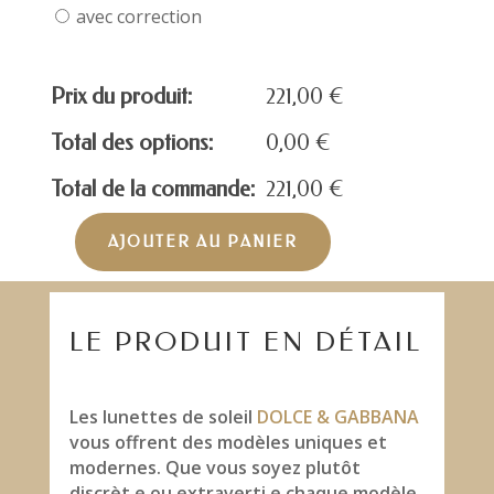
avec correction
Prix du produit:
221,00
€
Total des options:
0,00
€
Total de la commande:
221,00
€
AJOUTER AU PANIER
quantité
de
DOLCE
&
LE PRODUIT EN DÉTAIL
GABBANA
DG2279
Les lunettes de soleil
DOLCE & GABBANA
vous offrent des modèles uniques et
modernes. Que vous soyez plutôt
discrèt.e ou extraverti.e chaque modèle