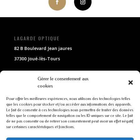
LAGARDE OPTIQUE
82 B Boulevard Jean jaures
37300 Joué-lès-Tours
NOUS CONTACTER
Gérer le consentement aux
cookies
02 47 63 79 33
Pour offrir les meilleures expériences, nous utilisons des technologies telles
contact@lagarde-optique.fr
que les cookies pour stocker et/ou accéder aux informations des appareils.
Le fait de consentir à ces technologies nous permettra de traiter des données
INFORMATIONS
telles que le comportement de navigation ou les ID uniques sur ce site. Le fait
de ne pas consentir ou de retirer son consentement peut avoir un effet négatif
sur certaines caractéristiques et fonctions.
Mentions légales