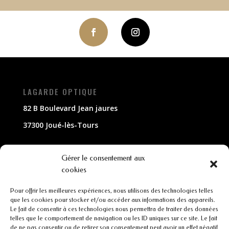
LAGARDE OPTIQUE
82 B Boulevard Jean jaures
37300 Joué-lès-Tours
NOUS CONTACTER
Gérer le consentement aux
cookies
02 47 63 79 33
Pour offrir les meilleures expériences, nous utilisons des technologies telles
contact@lagarde-optique.fr
que les cookies pour stocker et/ou accéder aux informations des appareils.
Le fait de consentir à ces technologies nous permettra de traiter des données
INFORMATIONS
telles que le comportement de navigation ou les ID uniques sur ce site. Le fait
de ne pas consentir ou de retirer son consentement peut avoir un effet négatif