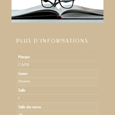
PLUS D’INFORMATIONS
Marque
CAZAL
Genre
Homme
Taille
L
Taille des verres
59