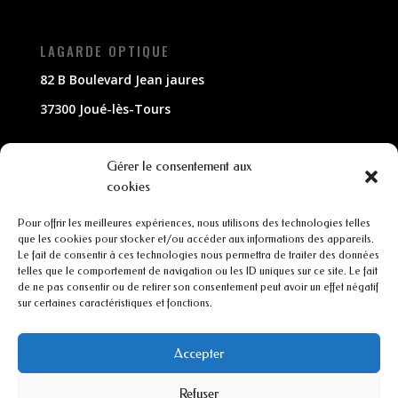
LAGARDE OPTIQUE
82 B Boulevard Jean jaures
37300 Joué-lès-Tours
NOUS CONTACTER
Gérer le consentement aux
cookies
02 47 63 79 33
Pour offrir les meilleures expériences, nous utilisons des technologies telles
contact@lagarde-optique.fr
que les cookies pour stocker et/ou accéder aux informations des appareils.
Le fait de consentir à ces technologies nous permettra de traiter des données
INFORMATIONS
telles que le comportement de navigation ou les ID uniques sur ce site. Le fait
de ne pas consentir ou de retirer son consentement peut avoir un effet négatif
sur certaines caractéristiques et fonctions.
Mentions légales
Conditions générales de ventes
Accepter
Refuser
CGU