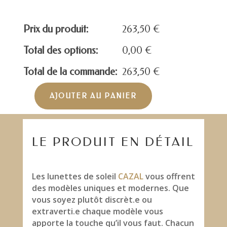
Prix du produit:
263,50
€
Total des options:
0,00
€
Total de la commande:
263,50
€
AJOUTER AU PANIER
quantité
de
CAZAL
MOD.6004/3-
LE PRODUIT EN DÉTAIL
BLACK
Les lunettes de soleil
CAZAL
vous offrent
des modèles uniques et modernes. Que
vous soyez plutôt discrèt.e ou
extraverti.e chaque modèle vous
apporte la touche qu’il vous faut. Chacun