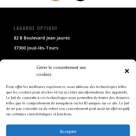
LAGARDE OPTIQUE
82 B Boulevard Jean jaures
37300 Joué-lès-Tours
NOUS CONTACTER
Gérer le consentement aux
cookies
02 47 63 79 33
Pour offrir les meilleures expériences, nous utilisons des technologies telles
contact@lagarde-optique.fr
que les cookies pour stocker et/ou accéder aux informations des appareils.
Le fait de consentir à ces technologies nous permettra de traiter des données
INFORMATIONS
telles que le comportement de navigation ou les ID uniques sur ce site. Le fait
de ne pas consentir ou de retirer son consentement peut avoir un effet négatif
sur certaines caractéristiques et fonctions.
Mentions légales
Conditions générales de ventes
Accepter