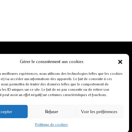
INFORMATIONS
Gérer le consentement aux cookies
Mentions légales
es meilleures expériences, nous utilisons des technologies telles que les cookies
 et/ou accéder aux informations des appareils. Le fait de consentir à ces
 nous permettra de traiter des données telles que le comportement de
r
Conditions générales de ventes
 les ID uniques sur ce site. Le fait de ne pas consentir ou de retirer son
peut avoir un effet négatif sur certaines caractéristiques et fonctions.
CGU
cepter
Refuser
Voir les préférences
Politiques de cookies
Politique de cookies