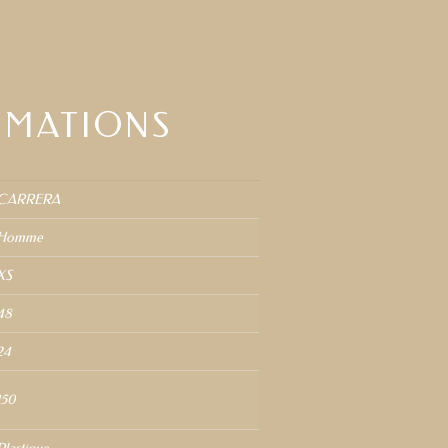
RMATIONS
CARRERA
Homme
XS
48
24
150