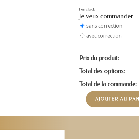
1 en stock
Je veux commander
sans correction
avec correction
Prix du produit:
Total des options:
Total de la commande:
AJOUTER AU PA
quantité
de
CARRERA
CARRERA306/S