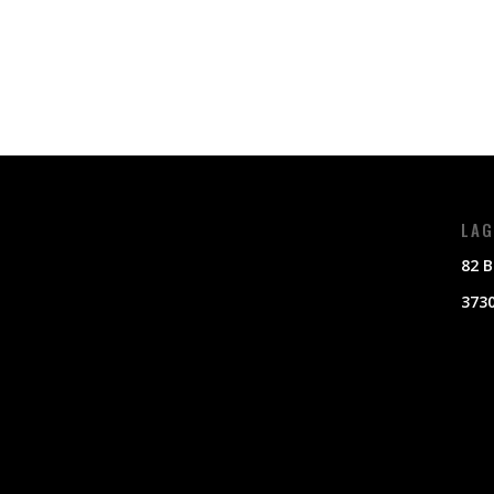
LAG
82 B
3730