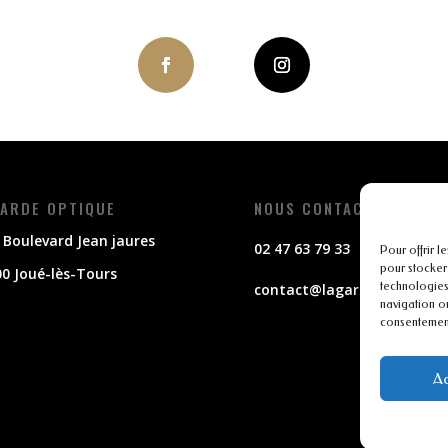
ARDE OPTIQUE
NOUS CONTACTER
 Boulevard Jean jaures
02 47 63 79 33
Pour offrir l
pour stocker
0 Joué-lès-Tours
technologies
contact@lagarde-optique.f
navigation ou
consentement 
Ac