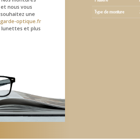
Matière
 et nous vous
Type de monture
 souhaitez une
garde-optique.fr
 lunettes et plus