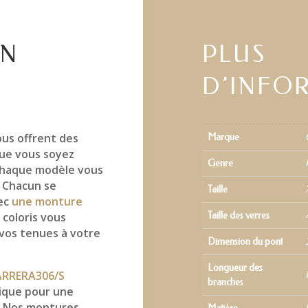
EN
PLUS
D’INFO
us offrent des
Marque
ue vous soyez
Genre
 chaque modèle vous
. Chacun se
Taille
vec
une monture
 coloris vous
Taille des verres
 vos tenues à votre
Dimension du pont
Longueur des
RRERA306/S
branches
ique pour une
s. Nos montures