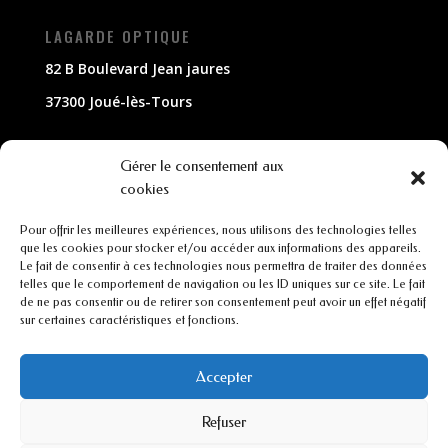
LAGARDE OPTIQUE
82 B Boulevard Jean jaures
37300 Joué-lès-Tours
NOUS CONTACTER
Gérer le consentement aux
cookies
02 47 63 79 33
Pour offrir les meilleures expériences, nous utilisons des technologies telles
contact@lagarde-optique.fr
que les cookies pour stocker et/ou accéder aux informations des appareils.
Le fait de consentir à ces technologies nous permettra de traiter des données
INFORMATIONS
telles que le comportement de navigation ou les ID uniques sur ce site. Le fait
de ne pas consentir ou de retirer son consentement peut avoir un effet négatif
sur certaines caractéristiques et fonctions.
Mentions légales
Conditions générales de ventes
Accepter
Refuser
CGU