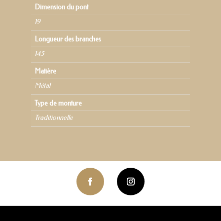
Dimension du pont
19
Longueur des branches
145
Matière
Métal
Type de monture
Traditionnelle