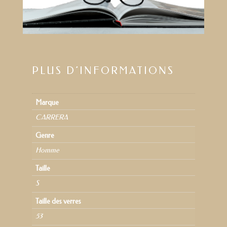
PLUS D’INFORMATIONS
Marque
CARRERA
Genre
Homme
Taille
S
Taille des verres
53