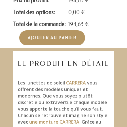
Prix du produit:
194,65
€
Total des options:
0,00
€
Total de la commande:
194,65
€
AJOUTER AU PANIER
quantité
de
CARRERA
CARRERA303/S
LE PRODUIT EN DÉTAIL
Les lunettes de soleil
CARRERA
vous
offrent des modèles uniques et
modernes. Que vous soyez plutôt
discrèt.e ou extraverti.e chaque modèle
vous apporte la touche qu’il vous faut.
Chacun se retrouve et imagine son style
avec
une monture CARRERA
. Grâce au