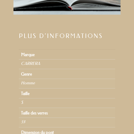
PLUS D’INFORMATIONS
Marque
CARRERA
Genre
Homme
Taille
S
Taille des verres
53
Dimension du pont