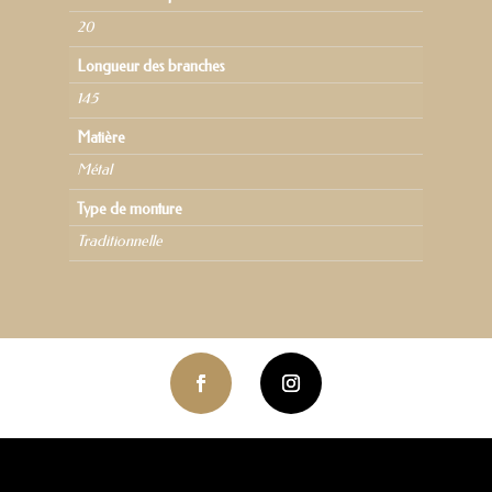
20
Longueur des branches
145
Matière
Métal
Type de monture
Traditionnelle