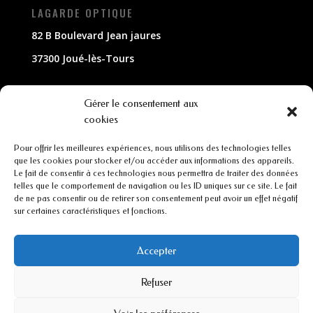
LAGARDE OPTIQUE
82 B Boulevard Jean jaures
37300 Joué-lès-Tours
NOUS CONTACTER
Gérer le consentement aux
cookies
02 47 63 79 33
Pour offrir les meilleures expériences, nous utilisons des technologies telles
contact@lagarde-optique.fr
que les cookies pour stocker et/ou accéder aux informations des appareils.
Le fait de consentir à ces technologies nous permettra de traiter des données
INFORMATIONS
telles que le comportement de navigation ou les ID uniques sur ce site. Le fait
de ne pas consentir ou de retirer son consentement peut avoir un effet négatif
sur certaines caractéristiques et fonctions.
Mentions légales
Conditions générales de ventes
Accepter
Refuser
CGU