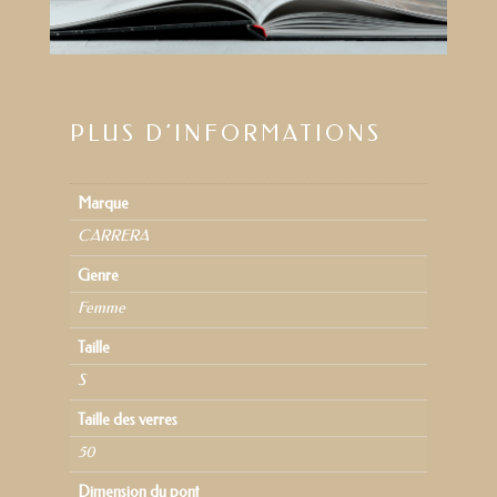
PLUS D’INFORMATIONS
Marque
CARRERA
Genre
Femme
Taille
S
Taille des verres
50
Dimension du pont