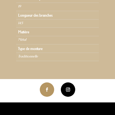
19
Longueur des branches
145
Matière
Métal
Type de monture
Traditionnelle