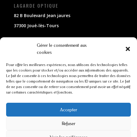
LAGARDE OPTIQUE
82 B Boulevard Jean jaures
37300 Joué-lès-Tours
NOUS CONTACTER
Gérer le consentement aux
cookies
02 47 63 79 33
Pour offrir les meilleures expériences, nous utilisons des technologies telles
contact@lagarde-optique.fr
que les cookies pour stocker et/ou accéder aux informations des appareils.
Le fait de consentir à ces technologies nous permettra de traiter des données
INFORMATIONS
telles que le comportement de navigation ou les ID uniques sur ce site. Le fait
de ne pas consentir ou de retirer son consentement peut avoir un effet négatif
sur certaines caractéristiques et fonctions.
Mentions légales
Conditions générales de ventes
Accepter
Refuser
CGU