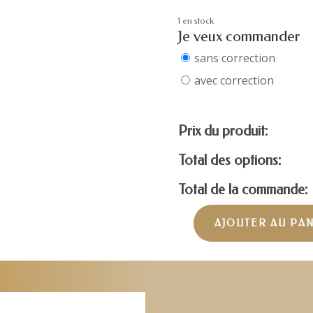
1 en stock
Je veux commander
sans correction
avec correction
Prix du produit:
Total des options:
Total de la commande:
AJOUTER AU PA
quantité
de
CARRERA
CARDUC014