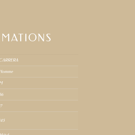
RMATIONS
CARRERA
Homme
M
56
17
145