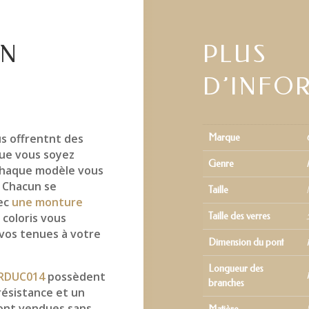
EN
PLUS
D’INFO
s offrentnt des
Marque
ue vous soyez
Genre
 chaque modèle vous
. Chacun se
Taille
vec
une monture
 coloris vous
Taille des verres
 vos tenues à votre
Dimension du pont
Longueur des
RDUC014
possèdent
branches
ésistance et un
ont vendues sans