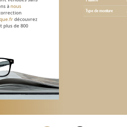
Matière
ons à
nous
Type de monture
correction
que.fr
découvrez
t plus de 800