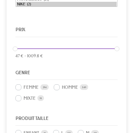
PRIX
47
€
-
1009.8
€
GENRE
FEMME
HOMME
294
349
MIXTE
91
PRODUIT TAILLE