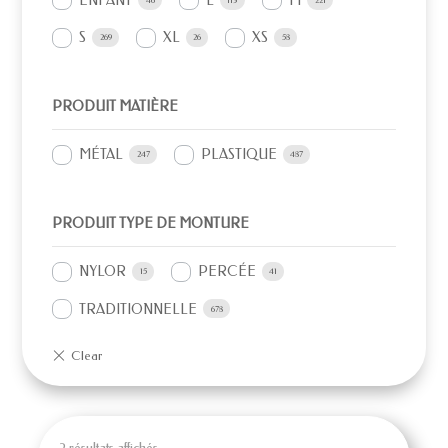
ENFANT
L
M
46
113
221
S
XL
XS
269
26
58
PRODUIT MATIÈRE
MÉTAL
PLASTIQUE
247
487
PRODUIT TYPE DE MONTURE
NYLOR
PERCÉE
15
41
TRADITIONNELLE
678