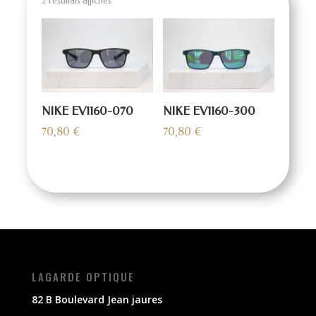
2 résultats affichés
NIKE EV1160-070
NIKE EV1160-300
70,80
€
70,80
€
LAGARDE OPTIQUE
82 B Boulevard Jean jaures