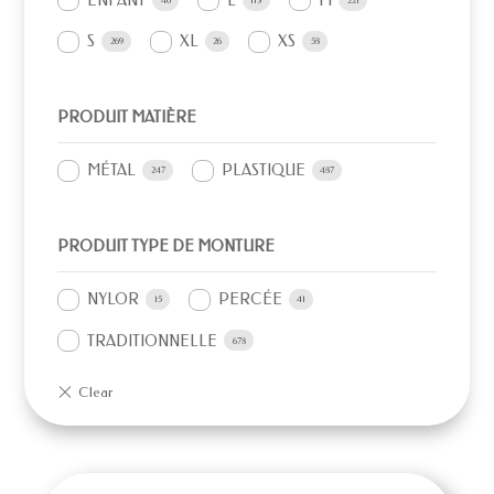
ENFANT
L
M
46
113
221
S
XL
XS
269
26
58
PRODUIT MATIÈRE
MÉTAL
PLASTIQUE
247
487
PRODUIT TYPE DE MONTURE
NYLOR
PERCÉE
15
41
TRADITIONNELLE
678