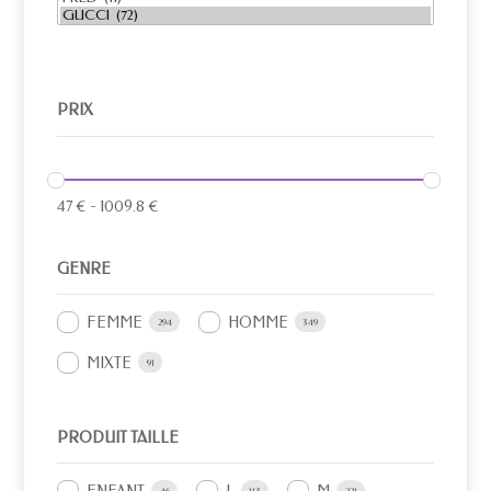
PRIX
47
€
-
1009.8
€
GENRE
FEMME
HOMME
294
349
MIXTE
91
PRODUIT TAILLE