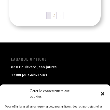
1
2
→
LAGARDE OPTIQUE
82 B Boulevard Jean jaures
37300 Joué-lès-Tours
NOUS CONTACTER
Gérer le consentement aux
cookies
02 47 63 79 33
Pour offrir les meilleures expériences, nous utilisons des technologies telles
contact@lagarde-optique.fr