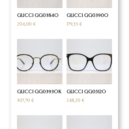
GUCCI GG0384O
GUCCI GG0390O
204,00
€
179,35
€
GUCCI GG0393OK
GUCCI GG0512O
307,70
€
248,20
€