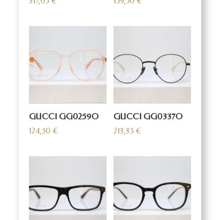
317,05
€
159,50
€
GUCCI GG0259O
GUCCI GG0337O
124,50
€
213,35
€