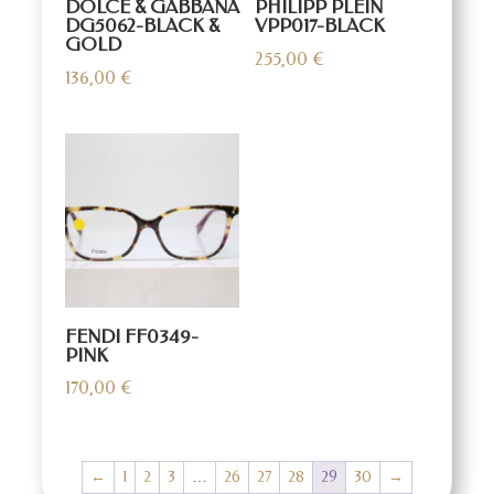
DOLCE & GABBANA
PHILIPP PLEIN
DG5062-BLACK &
VPP017-BLACK
GOLD
255,00
€
136,00
€
FENDI FF0349-
PINK
170,00
€
←
1
2
3
…
26
27
28
29
30
→