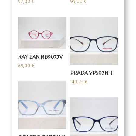
92,00
€
95,00
€
RAY-BAN RB9075V
69,00
€
PRADA VPS03H-1
140,25
€