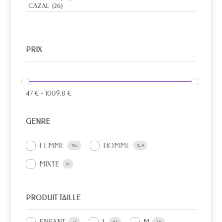
PRIX
47
€
-
1009.8
€
GENRE
FEMME
HOMME
294
349
MIXTE
91
PRODUIT TAILLE