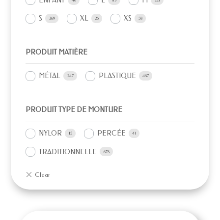
ENFANT
L
M
46
113
221
S
XL
XS
269
26
58
PRODUIT MATIÈRE
MÉTAL
PLASTIQUE
247
487
PRODUIT TYPE DE MONTURE
NYLOR
PERCÉE
15
41
TRADITIONNELLE
678