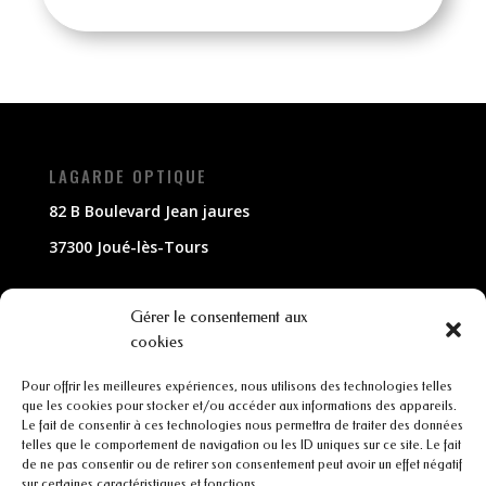
LAGARDE OPTIQUE
82 B Boulevard Jean jaures
37300 Joué-lès-Tours
NOUS CONTACTER
Gérer le consentement aux
cookies
02 47 63 79 33
Pour offrir les meilleures expériences, nous utilisons des technologies telles
contact@lagarde-optique.fr
que les cookies pour stocker et/ou accéder aux informations des appareils.
Le fait de consentir à ces technologies nous permettra de traiter des données
INFORMATIONS
telles que le comportement de navigation ou les ID uniques sur ce site. Le fait
de ne pas consentir ou de retirer son consentement peut avoir un effet négatif
sur certaines caractéristiques et fonctions.